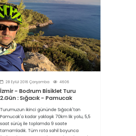
28 Eylül 2016 Çarşamba
4606
İzmir - Bodrum Bisiklet Turu
2.Gün : Sığacık - Pamucak
Turumuzun ikinci gününde Sığacık'tan
Pamucak'a kadar yaklaşık 70km lik yolu, 5,5
saat sürüş ile toplamda 9 saate
tamamladık. Tüm rota sahil boyunca