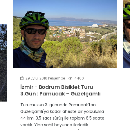
29 Eylül 2016 Perşembe
4460
İzmir - Bodrum Bisiklet Turu
3.Gün : Pamucak - Güzelçamlı
Turumuzun 3. gününde Pamucak'tan
Güzelçamlı'ya kadar aheste bir yolculukla
44 km, 3,5 saat sürüş ile toplam 6.5 saate
vardık. Yine sahil boyunca ilerledik.