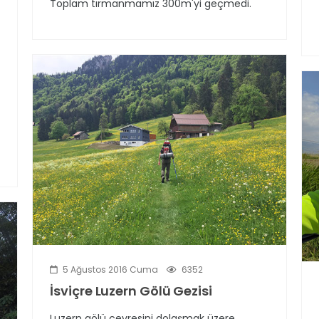
Toplam tırmanmamız 300m'yi geçmedi.
5 Ağustos 2016 Cuma
6352
İsviçre Luzern Gölü Gezisi
Luzern gölü çevresini dolaşmak üzere