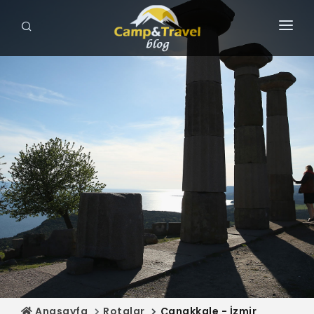
ANASAYFA
GEZİLECEK YERLER
ROTALAR
KAMP ALANLARI
HARİTA
MAĞAZA
Anasayfa
Rotalar
Çanakkale - İzmir