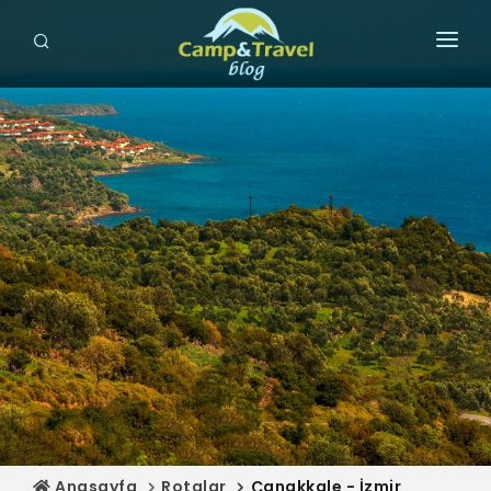
ANASAYFA
GEZİLECEK YERLER
ROTALAR
KAMP ALANLARI
HARİTA
MAĞAZA
Anasayfa
Rotalar
Çanakkale - İzmir