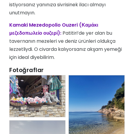
istiyorsanız yanınıza sivrisinek ilacı almayı
unutmayın.
Kamaki Mezedopolio Ouzeri (Καμάκι 
μεζεδοπωλείο ουζερί):
Patitiri’de yer alan bu
tavernanın mezeleri ve deniz ürünleri oldukça
lezzetliydi. O civarda kalıyorsanız akşam yemeği
için ideal diyebilirim.
Fotoğraflar