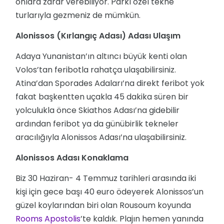
onlara zarar verebiliyor. Parkı özel tekne
turlarıyla gezmeniz de mümkün.
Alonissos (Kırlangıç Adası) Adası Ulaşım
Adaya Yunanistan’ın altıncı büyük kenti olan
Volos’tan feribotla rahatça ulaşabilirsiniz.
Atina’dan Sporades Adaları’na direkt feribot yok
fakat başkentten uçakla 45 dakika süren bir
yolculukla önce Skiathos Adası’na gidebilir
ardından feribot ya da günübirlik tekneler
aracılığıyla Alonissos Adası’na ulaşabilirsiniz.
Alonissos Adası Konaklama
Biz 30 Haziran- 4 Temmuz tarihleri arasında iki
kişi için gece başı 40 euro ödeyerek Alonissos’un
güzel koylarından biri olan Rousoum koyunda
Rooms Apostolis
’te kaldık. Plajın hemen yanında