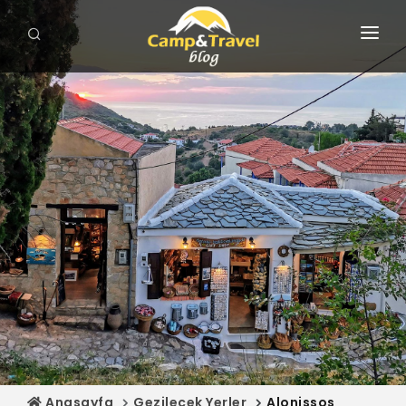
ANASAYFA
GEZİLECEK YERLER
ROTALAR
KAMP ALANLARI
HARİTA
MAĞAZA
Anasayfa
Gezilecek Yerler
Alonissos