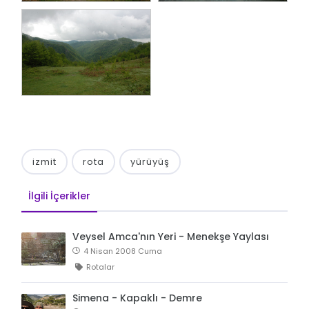
izmit
rota
yürüyüş
İlgili İçerikler
Veysel Amca'nın Yeri - Menekşe Yaylası
4 Nisan 2008 Cuma
Rotalar
Simena - Kapaklı - Demre