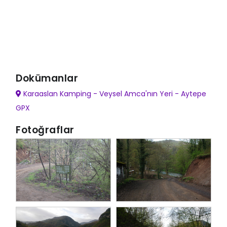
Dokümanlar
Karaaslan Kamping - Veysel Amca'nın Yeri - Aytepe
GPX
Fotoğraflar