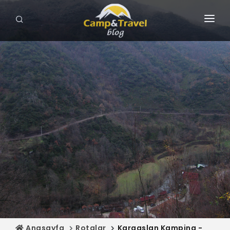
ANASAYFA
GEZİLECEK YERLER
ROTALAR
KAMP ALANLARI
HARİTA
MAĞAZA
Anasayfa
Rotalar
Karaaslan Kamping -