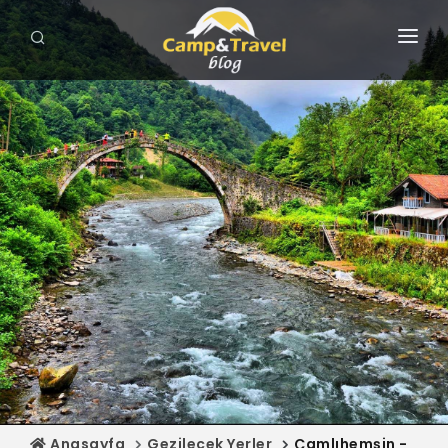
ANASAYFA
GEZİLECEK YERLER
ROTALAR
KAMP ALANLARI
HARİTA
MAĞAZA
Anasayfa
Gezilecek Yerler
Çamlıhemşin -