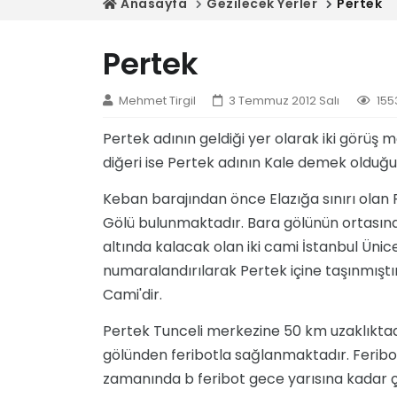
Anasayfa
Gezilecek Yerler
Pertek
Pertek
Mehmet Tirgil
3 Temmuz 2012 Salı
155
Pertek adının geldiği yer olarak iki görüş m
diğeri ise Pertek adının Kale demek olduğu
Keban barajından önce Elazığa sınırı olan 
Gölü bulunmaktadır. Bara gölünün ortasınd
altında kalacak olan iki cami İstanbul Ünice
numaralandırılarak Pertek içine taşınmıştır
Cami'dir.
Pertek Tunceli merkezine 50 km uzaklıktadı
gölünden feribotla sağlanmaktadır. Feribot
zamanında b feribot gece yarısına kadar ç