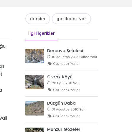
dersim
gezilecek yer
İlgili İçerikler
ğu,
Dereova Şelalesi
10 Ağustos 2013 Cumartesi
Gezilecek Yerler
jı
et
Civrak Köyü
20 Eylül 2011 Salı
a
Gezilecek Yerler
Düzgün Baba
31 Ağustos 2010 Salı
Gezilecek Yerler
vali
Munzur Gözeleri