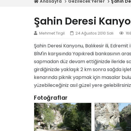
Anasayfa
Gezilecek Yerler
Şahin De
Şahin Deresi Kany
Mehmet Tirgil
24 Ağustos 2010 Salı
16
Şahin Deresi Kanyonu, Balıkesir ili, Edremit 
BİM'in karşısında Yapıkredi bankasının ara
sapmadan düz devam ettiğinizde ileride sol
girdiğinizde yaklaşık 2 km sonra sağda işletm
kenarında piknik yapmak için masalar bulu
yüzebileceğiniz asıl güzel yere gelebilirsiniz
Fotoğraflar