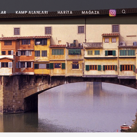
LAR
KAMP ALANLARI
HARİTA
MAĞAZA